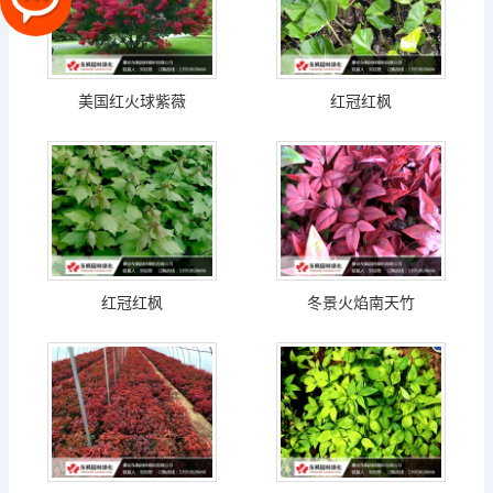
美国红火球紫薇
红冠红枫
红冠红枫
冬景火焰南天竹