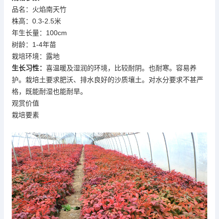
品名：火焰南天竹
株高：0.3-2.5米
年生长量：100cm
树龄：1-4年苗
栽培环境：露地
生长习性：
喜温暖及湿润的环境，比较耐阴。也耐寒。容易养
护。栽培土要求肥沃、排水良好的沙质壤土。对水分要求不甚严
格，既能耐湿也能耐旱。
观赏价值
栽培要素