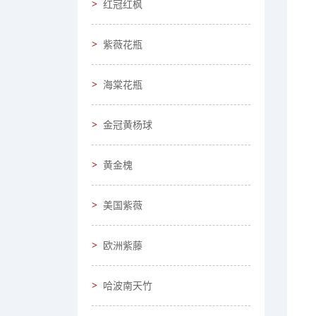
红冠红枫
紫薇花瓶
海棠花瓶
金冠黄杨球
黄金槐
美国紫薇
欧洲紫藤
哈波南天竹