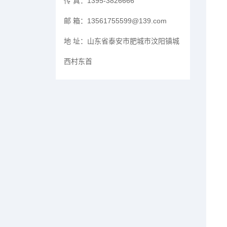
传 真：
1395-3826666
邮 箱：
13561755599@139.com
地 址：
山东省泰安市肥城市汶阳镇城
西村东首